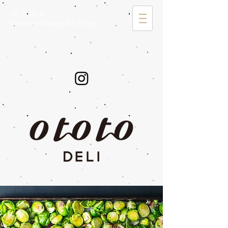
1F 2-46-5
Daizawa,Setagayaku,Tokyo