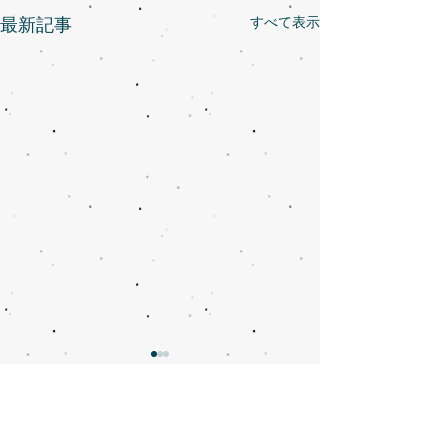
すべて表示
最新記事
まん延防止等重点措置に
まん延防止等重
伴う営業時間変更のお知
伴う営業時間変
らせ
らせ
ototo DELIは、従来12:00～
ototo DELIは、従
コメント