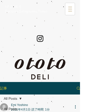
1F 2-46-5
Daizawa,Setagayaku,Tokyo
記事
All Posts
Emi Yoshino
All Posts
2021年4月1日
読了時間: 1分